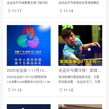
全运会乒乓球赛事在澳门银河综
运动会乒乓球项目在粤港澳赛区
艺馆迎来收官焦点战。男单决赛
进入关键角逐日。成年组单打、
11-17
11-14
中，上海队选手樊振东以4-1力克
混双赛事迎来巅峰对决，樊振
海南队新星林诗栋，成为继马龙
东、孙颖莎等顶尖名将悉数过
后全运会...
关，四强阵容与混...
2025全运会丨11月13日赛程出炉，王楚钦对林高远，陈梦蒯曼上演国乒新老一代对决！
全运乒乓爆冷夜！梁靖崑1-4出局，男单前8号种子折损半数
2025全运会11月13日赛程男单
林诗栋横扫晋级独苗冲冠，王楚
1/4决赛10:45樊振东VS孙正11:30
钦剑指决赛：“全运无冷门，只想
赵子豪VS林诗栋18:00周恺VS袁
活到最后”2025年11月11日，全
11-13
11-12
励岑18:45林高远VS王楚钦女单
运会乒乓球赛场迎来“冷门与热血
1/...
交织”的一晚。男单1/16决赛战
罢，...