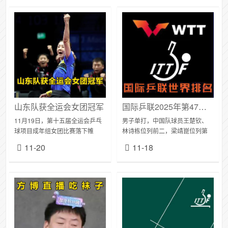
山东队获全运会女团冠军
国际乒联2025年第47周世界排名
11月19日，第十五届全运会乒乓
男子单打，中国队球员王楚钦、
球项目成年组女团比赛落下帷
林诗栋位列前二，梁靖崑位列第
幕。决赛打满五盘，最终山东队
六。WTT支线赛格但斯克站男单
11-20
11-18
战胜河北队，获得女团冠军，河
冠军维姆·维东斯霍特排名上升49
北队获得亚军。上海队在铜牌赛
个名次位列第96，刷新个人职业
中战胜黑龙江队，获...
生涯排名新高...