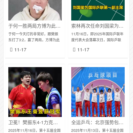
于何一胜两局方博为此直播吃袜子
索林再次任命刘国梁为国际乒联第一副主席
于何一今天打的非常好，跟樊振
11月16日，即2025年国际乒联年
东打了3:2，赢了两局，方博为此
度代表大会落幕次日，国际乒联
直播吃袜子第一局：樊振东轻松
执行董事会召开新任期首次会
11-17
11-17
取胜比分：11-6过程：樊振东延
议，会议期间国际乒联主席佩特
续男单夺冠时的良好状态，通过
拉·索林再次任命刘国梁为国际乒
高质量的连续...
联第一副主席...
卫冕！樊振东4-1力克林诗栋成全运传奇；王曼昱4-2击败孙颖莎获女单冠军；陈梦摘铜
全运乒乓：北京强势包揽青年双冠！樊振东王楚钦巅峰对话，争夺决赛席位，混双决赛对阵出炉
2025年11月16日，第十五届全国
2025年11月13日，第十五届全国