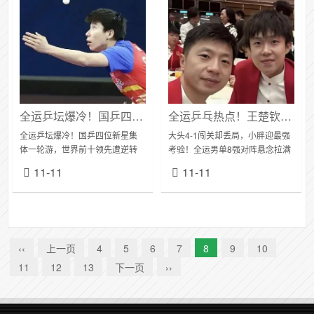
全运乒坛爆冷！国乒四位新星集体一轮游，世界前十领先遭逆转成最大遗憾
全运乒乓热点！王楚钦丢局险胜，樊振东遇"张本克星"，半决赛世纪对决前瞻
全运乒坛爆冷！国乒四位新星集
大头4-1闯关却丢局，小胖迎最强
体一轮游，世界前十领先遭逆转
考验！全运男单8强对阵悬念拉满
成最大遗憾，洛奥周期重点培养
11月10日晚间，第十五届全运会
11-11
11-11
对象折戟全运首轮，国乒梯队建
乒乓球赛场好戏连台，男单1/16
设再遇考验2025年11月10日，第
决赛落下帷幕，两大夺冠热门王
十五届全国运...
楚钦、...
‹‹
上一页
4
5
6
7
8
9
10
11
12
13
下一页
››