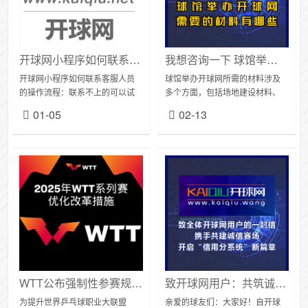
开球网小程序如何联系客服人员和注销帐号
我想咨询一下 球馆举办开球网需要的材料有哪些
开球网小程序如何联系客服人员
球馆举办开球网所需的材料涉及
的操作流程：联系不上的可以试
多个方面，包括场地建设材料、
一试联系微信：
设施配备材料、安全及辅助设施
01-05
02-13
Kaiqiuwang002 Kaiqiu...
材料以及网络设备与软件等。在
实际操作中，应根据球馆的具体
需求和预算进行合理选...
WTT公布强制性参赛规定修改等重大优化改革措施
致开球网用户：共筑诚信赛场，启航‘信用分系统’新纪元
为提升世界乒乓球职业大联盟
亲爱的球友们：大家好！自开球