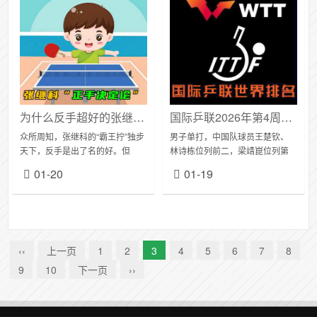
为什么反手超好的张继科在直播中反复强调“正手决定论”？
国际乒联2026年第4周世界排名
众所周知，张继科的“霸王拧”独步
男子单打，中国队球员王楚钦、
天下，反手是出了名的好。但
林诗栋位列前二，梁靖崑位列第
是，如果你经常观看张继科的直
七。WTT球星挑战赛多哈站男单
01-20
01-19
播，会发现一个有意思的现象
冠军周启豪排名上升13个名次位
——他“心心念念”的永远是正手，
列第23；亚军温瑞博排名上升22
而不是反手。为什...
个名次位列第...
‹‹
上一页
1
2
3
4
5
6
7
8
9
10
下一页
››