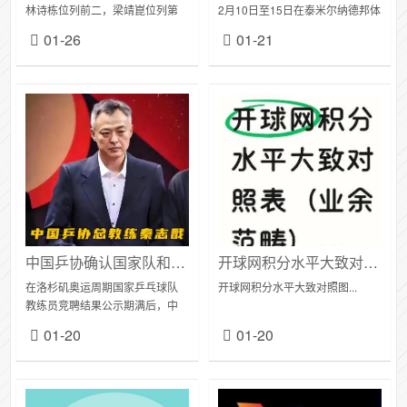
林诗栋位列前二，梁靖崑位列第
2月10日至15日在泰米尔纳德邦体
七。WTT常规挑战赛马斯喀特站
育教育与运动大学举办，本站赛
01-26
01-21
男单冠军温瑞博排名上升7个名次
事冠军将获得600点世界排名积
位列第24，刷新个人职业生涯排
分。报名截止时排名前五名单如
名新高；亚军帕...
下：男...
中国乒协确认国家队和青年队教练员名单
开球网积分水平大致对照图
在洛杉矶奥运周期国家乒乓球队
开球网积分水平大致对照图...
教练员竞聘结果公示期满后，中
国乒协正式确认国家队和国家青
01-20
01-20
年队教练员名单。1月20日，总教
练秦志戬、副总教练肖战、男队
主教练王皓、女队...