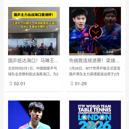
国乒抵达海口！马琳王皓率队现身，王楚钦孙颖莎引爆接机热潮
伤病致连续退赛！梁靖崑缺席海口亚洲杯与新加坡大满贯，国乒新秀递补出征
北京时间2月1日，中国国家乒乓
1月28日，WTT世界乒联正式官宣
球队全员顺利抵达海南海口，为2
国乒男队主力梁靖崑退出将于2月
月4日至8日在五源河体育馆开赛
19日至3月1日举办的WTT新加坡
02-01
01-29
的第35届国际乒联亚乒联盟亚洲
大满贯赛事。而在此前的1月26
杯开启最后备战。这是该项亚洲
日，亚乒联盟官网已更新海口亚
顶级乒乓赛事...
洲杯...