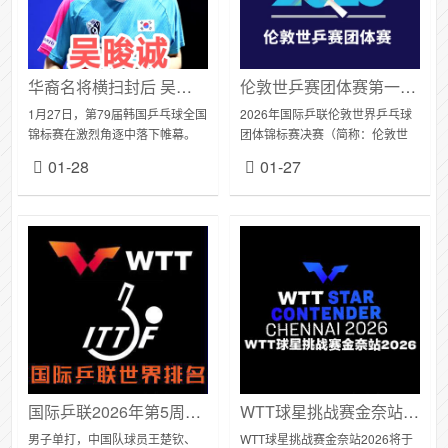
华裔名将横扫封后 吴晙诚男单登顶 林钟勋申裕斌混双登顶 韩乒全锦赛上演巅峰对决
伦敦世乒赛团体赛第一阶段小组赛签表出炉
1月27日，第79届韩国乒乓球全国
2026年国际乒联伦敦世界乒乓球
锦标赛在激烈角逐中落下帷幕。
团体锦标赛决赛（简称：伦敦世
本届赛事作为韩乒奥运选拔关键
乒赛团体赛），将于2026年4月
01-28
01-27
战，国家队主力与新秀悉数登
28日至5月10日在英国伦敦举行。
场，最终七大项目冠军各归其
第一阶段小组赛签表于今日出
主，吴晙诚（奥运亚...
炉：男子...
国际乒联2026年第5周世界排名
WTT球星挑战赛金奈站2026首批参赛名单公布
男子单打，中国队球员王楚钦、
WTT球星挑战赛金奈站2026将于