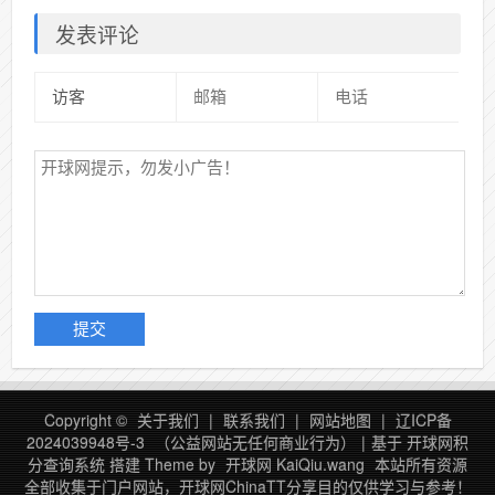
发表评论
Copyright ©
关于我们
|
联系我们
|
网站地图
|
辽ICP备
2024039948号-3
（公益网站无任何商业行为）
|
基于 开球网积
分查询系统 搭建
Theme by
开球网 KaiQiu.wang
本站所有资源
全部收集于门户网站，开球网ChinaTT分享目的仅供学习与参考！