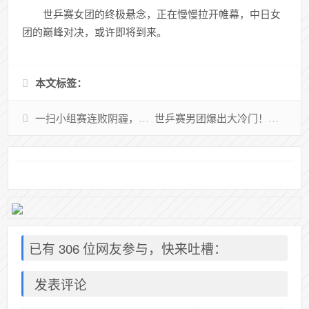
世乒赛女团的终极悬念，正在慢慢拉开帷幕，中日女
团的巅峰对决，或许即将到来。
本文标签：
一扫小组赛连败阴霾，国乒男团零封对手，迎战罗马尼亚
世乒赛男团爆出大冷门！中国台北3-2力克瑞典，林昀儒独得两分率队晋级四强！
已有 306 位网友参与，快来吐槽：
发表评论