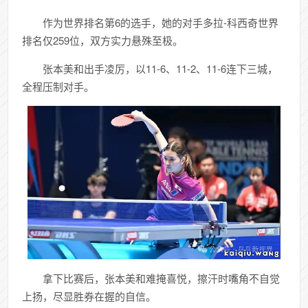
作为世界排名第6的选手，她的对手多拉-科西奇世界
排名仅259位，双方实力悬殊至极。
张本美和出手凌厉，以11-6、11-2、11-6连下三城，
全程压制对手。
拿下比赛后，张本美和难掩喜悦，擦汗时嘴角不自觉
上扬，尽显胜券在握的自信。