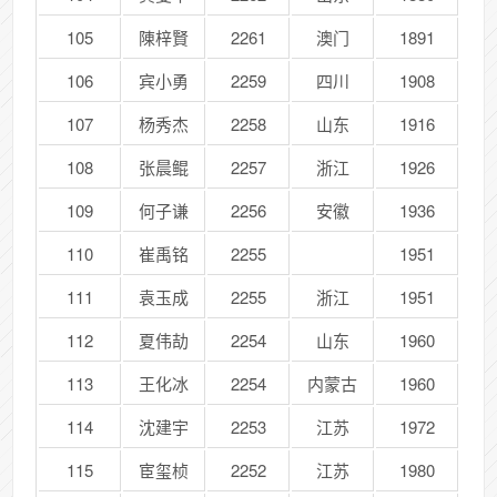
105
陳梓賢
2261
澳门
1891
106
宾小勇
2259
四川
1908
107
杨秀杰
2258
山东
1916
108
张晨鲲
2257
浙江
1926
109
何子谦
2256
安徽
1936
110
崔禹铭
2255
1951
111
袁玉成
2255
浙江
1951
112
夏伟劼
2254
山东
1960
113
王化冰
2254
内蒙古
1960
114
沈建宇
2253
江苏
1972
115
宦玺桢
2252
江苏
1980