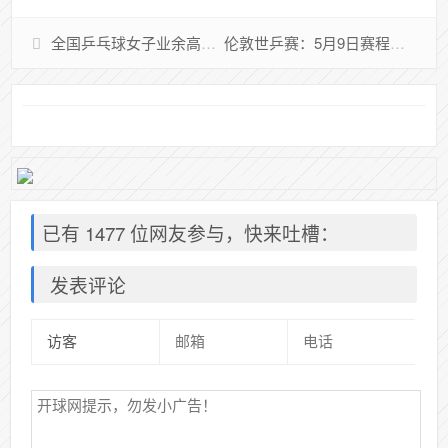
全国乒乓球女子业余高手积分排行榜 2026.05
伦敦世乒赛：5月9日赛程公布！诞生决赛名单！国乒男团3-0复仇韩国，王楚钦狂轰11-1，半决赛对阵法国队
已有 1477 位网友参与，快来吐槽：
发表评论