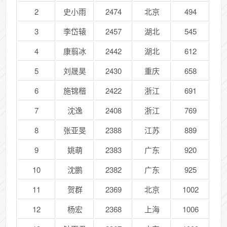
2
史小雨
2474
北京
494
3
李岱辕
2457
湖北
545
4
康翦冰
2442
湖北
612
5
刘晟昊
2430
重庆
658
6
施锦楷
2422
浙江
691
7
沈逸
2408
浙江
769
8
张亚旻
2388
江苏
889
9
姚萌
2383
广东
920
10
沈鹏
2382
广东
925
11
贺群
2369
北京
1002
12
杨宏
2368
上海
1006