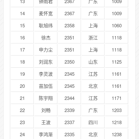
13
钟雨君
2367
广东
1009
14
麦怀宽
2367
广东
1009
15
耿旭纬
2358
上海
1060
16
徐杰
2351
浙江
1118
17
申力尘
2351
上海
1118
18
刘润东
2350
山东
1125
19
李灵波
2345
江苏
1161
20
苗加伍
2345
北京
1161
21
陈宇翔
2344
江苏
1171
22
刘畅
2339
广东
1203
23
王波
2337
四川
1218
24
李鸿渐
2335
北京
1238