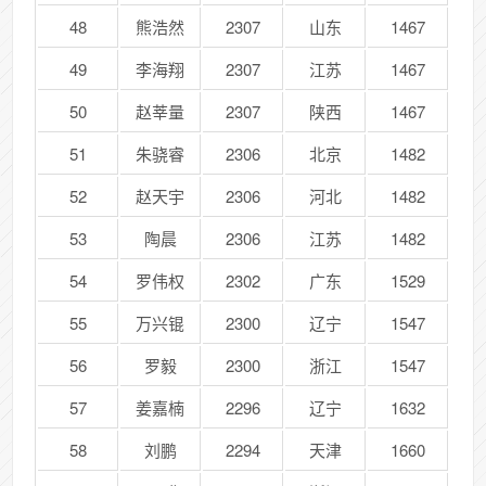
48
熊浩然
2307
山东
1467
49
李海翔
2307
江苏
1467
50
赵莘量
2307
陕西
1467
51
朱骁睿
2306
北京
1482
52
赵天宇
2306
河北
1482
53
陶晨
2306
江苏
1482
54
罗伟权
2302
广东
1529
55
万兴锟
2300
辽宁
1547
56
罗毅
2300
浙江
1547
57
姜嘉楠
2296
辽宁
1632
58
刘鹏
2294
天津
1660