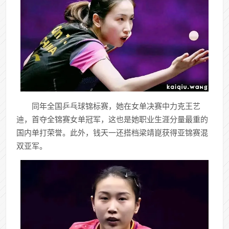
同年全国乒乓球锦标赛，她在女单决赛中力克王艺
迪，首夺全锦赛女单冠军，这也是她职业生涯分量最重的
国内单打荣誉。此外，钱天一还搭档梁靖崑获得亚锦赛混
双亚军。