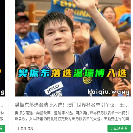
！刘国梁卸任放权，樊振东回归迎关键窗口
樊振东落选温瑞博入选！澳门世界杯名单引争议，王励勤改革直面质疑
索林
樊振东落选、向鹏缺席、温瑞博入选，国乒澳门世界杯男队名单一出便引
双
爆争议，女队阵容的稳扎稳打更反衬出男队名单的大胆，王励勤主导的国
乒新人培养改革，正站在舆论的风口...
03-03
看
立刻查看