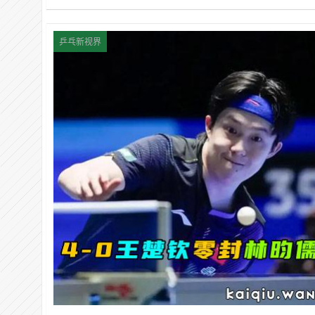
乒乓新视界