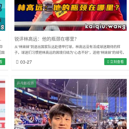
跨界企划，共庆乒乓百年华诞
锐评林高远：他的瓶颈在哪里？
华
从“林妹妹”到退出国家队远赴德甲打球，林高远没有活成球迷期待的样
门国
子。球迷们习惯把林高远的困境归结为“心态不好”，送他“林妹妹”的绰号。
但很少有人问：为什么他总是...
03-27
看
立刻查看
乒乓新视界