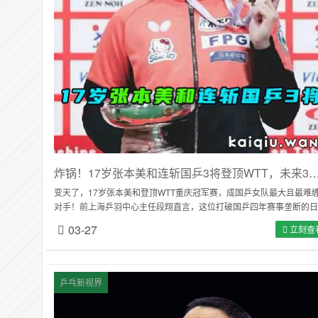
炸锅！17岁张本美和连斩国乒3将登顶WTT，未来3年
变天了，17岁张本美和登顶WTT重庆冠军赛，成国乒女队最大且最难
对手！前上海乒羽中心主任段翔直言，这位打破国乒四年赛事垄断的日
小将，未来三四年将成为国乒最...
03-27
立刻查
乒乓新视界