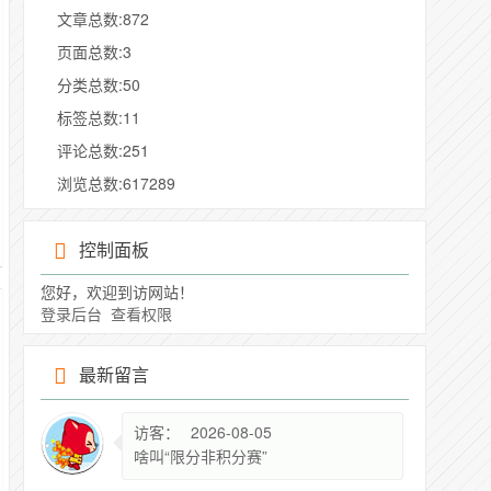
文章总数:872
页面总数:3
分类总数:50
标签总数:11
评论总数:251
浏览总数:617289
控制面板
您好，欢迎到访网站！
登录后台
查看权限
最新留言
访客：
2026-08-05
啥叫“限分非积分赛”