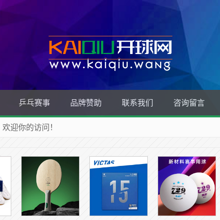
乒乓赛事
品牌赞助
联系我们
咨询留言
忆，欢迎你的访问！