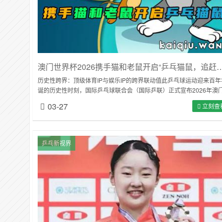
澳门世界杯2026携手猫和老鼠开启“乒乓猫鼠，追赶快乐”
历史性跨界：顶级体育IP与娱乐IP的跨界联动值此乒乓球运动迎来百年
诞的历史性时刻，国际乒乓球联合会（国际乒联）正式宣布2026年澳
际乒联男子及女子世界杯与...
03-27
立刻查
乒乓新视界