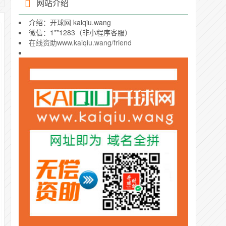
网站介绍
介绍：开球网 kaiqiu.wang
微信：1**1283（非小程序客服）
在线资助www.kaiqiu.wang/friend