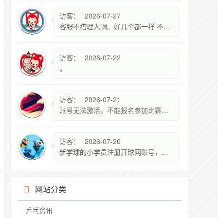
访客：
2026-07-27
客服不搭理人啊。好几个都一样 不理人
访客：
2026-07-22
。
访客：
2026-07-21
账号无法激活，不能报名参加比赛，该如何解决？
访客：
2026-07-20
新学球的小学员注册开球网账号，积分最低可以定多少？
网站分类
乒乓资讯