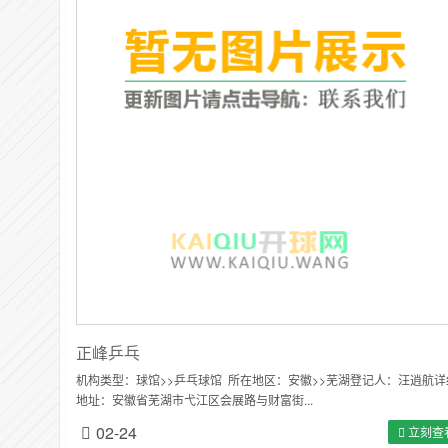
正峰乒乓
机构类型：球馆>>乒乓球馆 所在地区：安徽>>芜湖登记人：汪逍航详
地址：安徽省芜湖市弋江区会展路与财富街...
02-24
立刻查