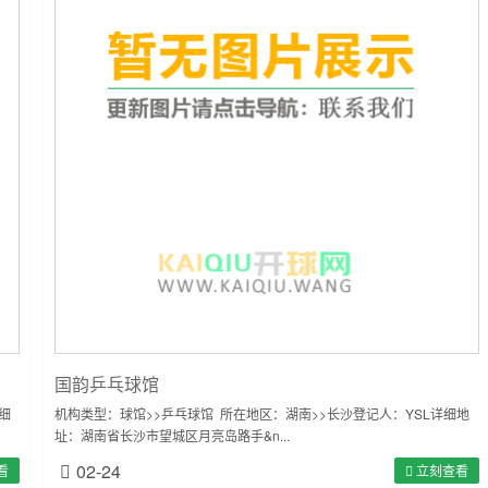
国韵乒乓球馆
细
机构类型：球馆>>乒乓球馆 所在地区：湖南>>长沙登记人：YSL详细地
址：湖南省长沙市望城区月亮岛路手&n...
02-24
看
立刻查看