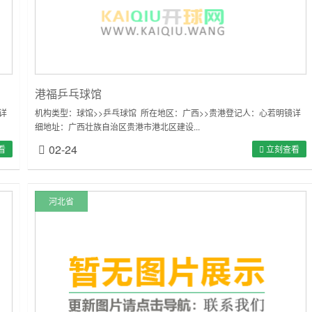
港福乒乓球馆
详
机构类型：球馆>>乒乓球馆 所在地区：广西>>贵港登记人：心若明镜详
细地址：广西壮族自治区贵港市港北区建设...
02-24
看
立刻查看
河北省