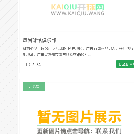
风尚球馆俱乐部
机构类型：球馆>>乒乓球馆 所在地区：广东>>惠州登记人：拼乒帮乓
细地址：广东省惠州市惠东县象棋路60号...
02-24
立刻查
江苏省