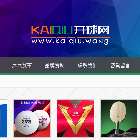
乒乓赛事
品牌赞助
联系我们
咨询留言
忆，欢迎你的访问！