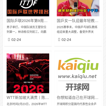
国际乒联2026年第9周世界排名
国乒女一队迎最年轻教练，29 岁于子洋无执教资历却能指导奥运冠军？
男子单打，中国队球员王楚钦位
2025赛季末，中国乒乓球队教练
列第一，林诗栋位列前三，向鹏
组迎来重大调整，备受外界关
位列第九。贝内迪克特·杜达排名
注。秦志戬接替李隼出任国乒总
02-24
02-24
上升1个名次位列第10；邱党排名
教练，肖战担任副总教练，主抓
上升1个名次位列第11。其他中国
双打项目，马琳、王皓继续分别
队球员，梁...
执掌男、女队教鞭...
WTT新加坡大满贯丨陈俊菘惜败张本智和，陈垣宇力克达科，女单孙颖莎王艺迪等均晋级！
你想知道自己在开球网什么分数段吗？找到自己所处技术水平阶段
北京时间2月23日，2026年WTT
开球网积分是国内代表性业余乒