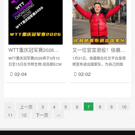
WTT重庆冠军赛2026首批参赛名单公布
又一位官宣退役！徐晨皓告别国乒，金牌陪练的青春终谢幕
WTT重庆冠军赛2026将于3月10
1月31日，徐晨皓在社交平台发视
日至15日在华熙生物·润百颜ECM
频宣布退出国家队，为自己的国
中心举办，本站赛事冠军将获得
乒生涯画上圆满句点。他回忆，
02-04
02-02
1000点世界排名积分。报名截止
从3岁与乒乓球结缘，从省队到八
时排名前五名单如下：男子单
一队，再到身披国家队战袍，这
打：...
辈子最好的青春...
‹‹
上一页
3
4
5
6
7
8
9
10
11
12
下一页
››