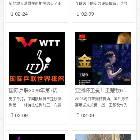
新加坡大满贯在新加坡结束了正
乓球选手的实力评级体系，乒乓
赛第二比赛日的争夺。女单赛场
球成长进阶的六个阶段与开球网
02-24
02-09
上演多场焦点战。头号种子孙颖
积分的对应关系可以梳理为以下
莎迎来马年个人首秀，对阵泰国
内容（图片有表格化整理）。入
选手奥拉万·...
门摸索期（0-3个...
国际乒联2026年第7周世界排名
亚洲杯卫冕！王楚钦6局横扫张本智和，王皓狂喜握拳指天太燃了
男子单打，中国队球员王楚钦位
2026海口亚洲杯赛场，国乒男单
列第一，林诗栋位列前三，向鹏
赛场迎来关键一战，王楚钦作为
位列第九，梁靖崑位列第十。雨
四强独苗，扛起了守住男单冠军
02-09
02-09
果·卡尔德拉诺排名上升1个名次位
的重任。最终他以六局横扫的战
列第2，刷新个人职业生涯排名新
绩击败日乒一哥张本智和，成功
高；海口亚洲杯...
实现亚洲杯卫冕，...